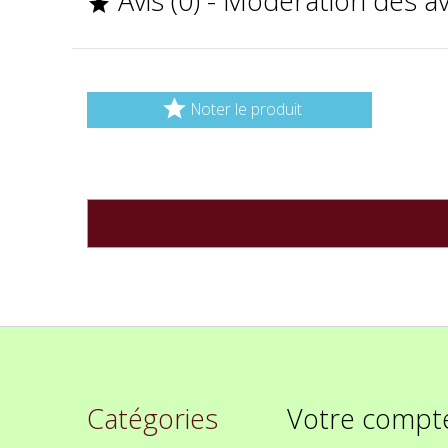
Avis (0) - Modération des a


Noter le produit
Catégories
Votre compt