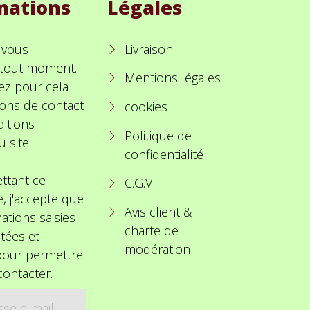
mations
Légales
 vous
Livraison
à tout moment.
Mentions légales
ez pour cela
ions de contact
cookies
itions
Politique de
u site.
confidentialité
ttant ce
C.G.V
e, j'accepte que
Avis client &
ations saisies
charte de
itées et
modération
 pour permettre
ontacter.