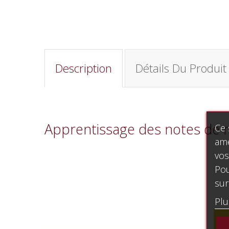
Description
Détails Du Produit
Apprentissage des notes de m
Ce 
amé
vos
Pou
sur
Plu