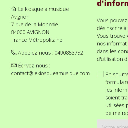
d'infor
Le kiosque a musique
Avignon
Vous pouvez
7 rue de la Monnaie
désinscrire 
84000 AVIGNON
Vous trouver
France Métropolitaine
nos informat
dans les cond
Appelez-nous :
0490853752
d'utilisation d
Écrivez-nous :
contact@lekiosqueamusique.com
En soume
formulair
les inform
soient tra
utilisées
de me rec