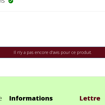
vis

Il n'y a pas encore d'avis pour ce produit.
e
Informations
Lettre