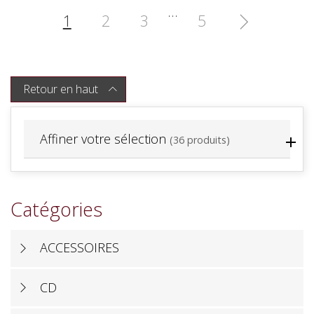
…
1
2
3
5

Retour en haut

Affiner votre sélection
(36 produits)
Catégories
ACCESSOIRES
CD