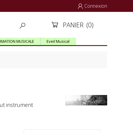
Connexion

PANIER
(0)


RMATION MUSICALE
Eveil Musical
out instrument