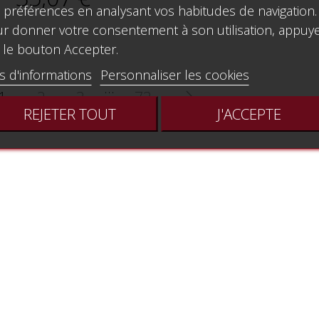
 préférences en analysant vos habitudes de navigation.
r donner votre consentement à son utilisation, appuy
 le bouton Accepter.
s d'informations
Personnaliser les cookies
…
1
2
3
73

REJETER TOUT
J'ACCEPTE