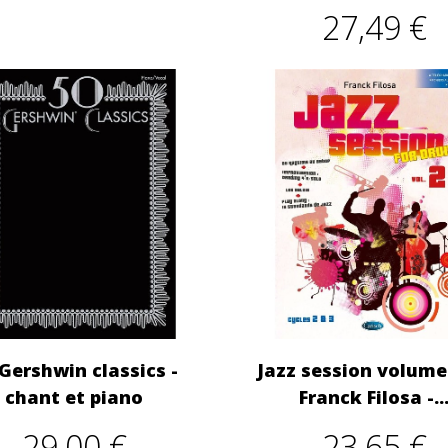
27,49 €
Gershwin classics -
Jazz session volume
chant et piano
Franck Filosa -..
29,00 €
23,65 €