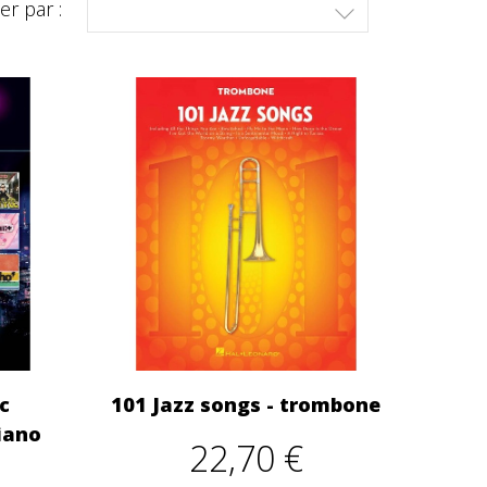
ier par :

c
101 Jazz songs - trombone
piano
22,70 €