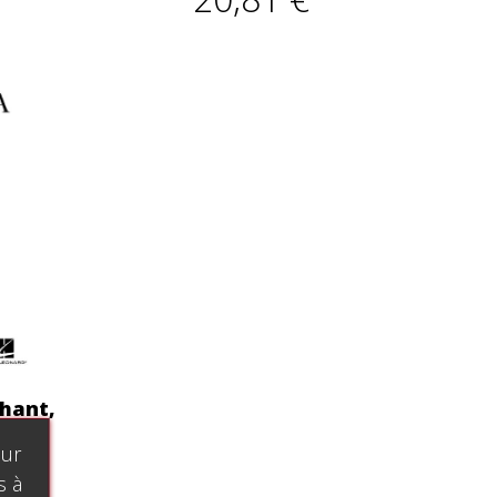
chant,
our
s à