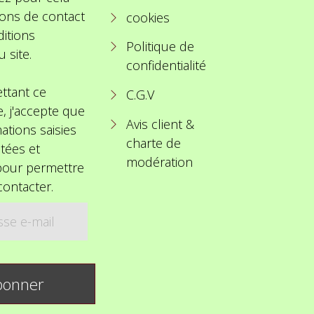
ions de contact
cookies
itions
Politique de
u site.
confidentialité
ttant ce
C.G.V
e, j'accepte que
Avis client &
ations saisies
charte de
itées et
modération
 pour permettre
ontacter.