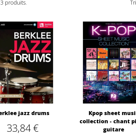
83 produits.
Tr
erklee jazz drums
Kpop sheet musi
collection - chant 
33,84 €
guitare