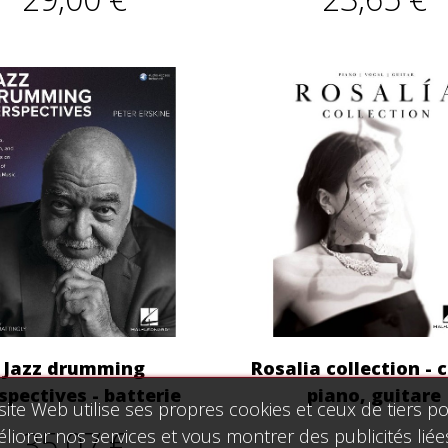
Jazz drumming
Rosalia collection - 
spectives - batterie
piano, guitare
site Web utilise ses propres cookies et ceux de tiers p
35,07 €
liorer nos services et vous montrer des publicités liée