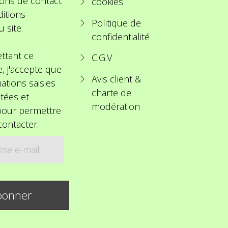
ions de contact
cookies
itions
Politique de
u site.
confidentialité
ttant ce
C.G.V
e, j'accepte que
Avis client &
ations saisies
charte de
itées et
modération
 pour permettre
ontacter.