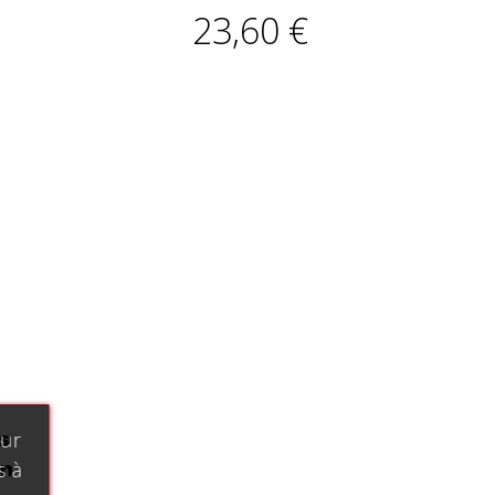
23,60 €
s
our
on
s à