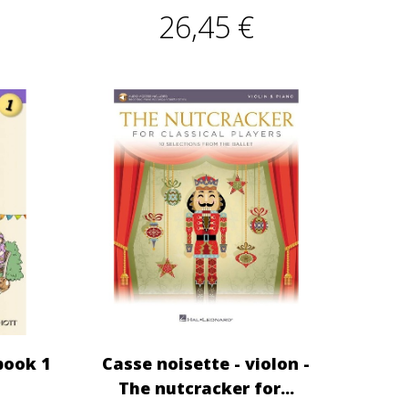
26,45 €
 book 1
Casse noisette - violon -
The nutcracker for...