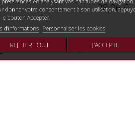
 préférences en analysant vos habitudes de navigation.
28,06 €
r donner votre consentement à son utilisation, appuy
 le bouton Accepter.
s d'informations
Personnaliser les cookies
REJETER TOUT
J'ACCEPTE
…
1
2
3
23
