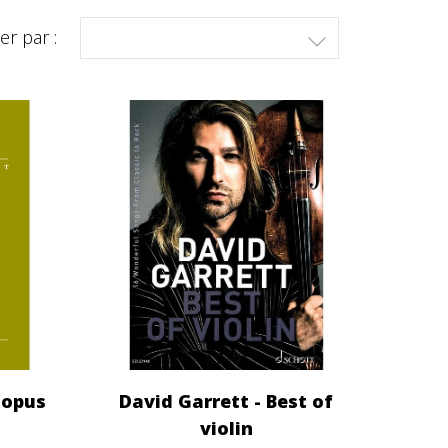
ier par :

 opus
David Garrett - Best of
violin