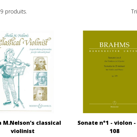
79 produits.
Tr
a M.Nelson's classical
Sonate n°1 - violon -
violinist
108