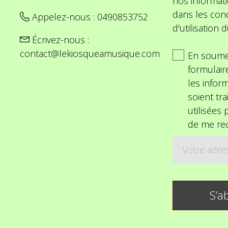
nos informat
dans les cond
Appelez-nous :
0490853752
d'utilisation d
Écrivez-nous :
contact@lekiosqueamusique.com
En soume
formulair
les inform
soient tra
utilisées
de me rec