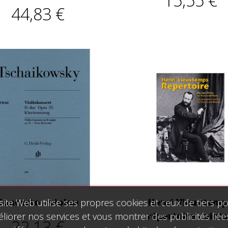
44,83 €
Concerto - violon
Henri Vieuxtemp
site Web utilise ses propres cookies et ceux de tiers p
répertoire - viol
liorer nos services et vous montrer des publicités liée
32,13 €