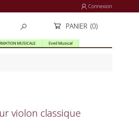
Connexion

PANIER
(0)


RMATION MUSICALE
Eveil Musical
ur violon classique