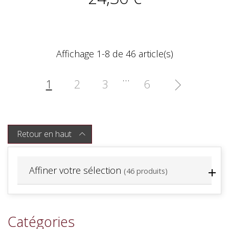
Affichage 1-8 de 46 article(s)
…
1
2
3
6

Retour en haut

Affiner votre sélection
(46 produits)
Catégories