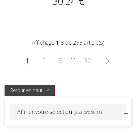
30,24 €
Affichage 1-8 de 253 article(s)
…
1
2
3
32

Retour en haut

Affiner votre sélection
(253 produits)