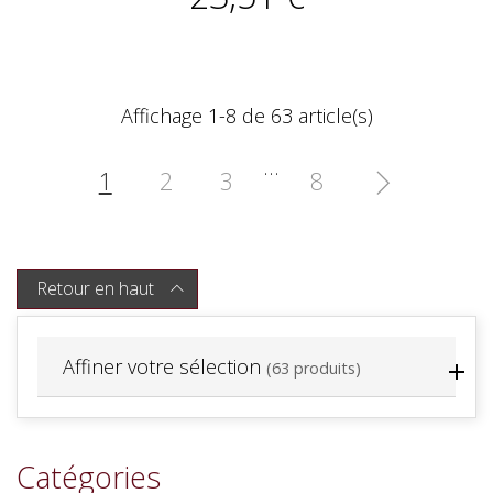
Affichage 1-8 de 63 article(s)
…
1
2
3
8

Retour en haut

Affiner votre sélection
(63 produits)
Catégories