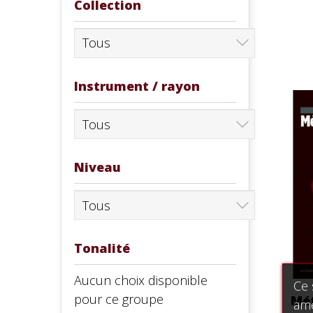
Collection
Instrument / rayon
Niveau
Tonalité
Aucun choix disponible
Ce 
pour ce groupe
Mét
amé