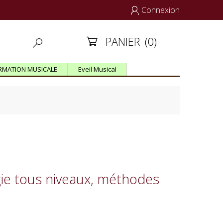
Connexion

PANIER
(0)


RMATION MUSICALE
Eveil Musical
ogie tous niveaux, méthodes