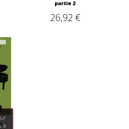
partie 2
26,92 €
our
k
s à