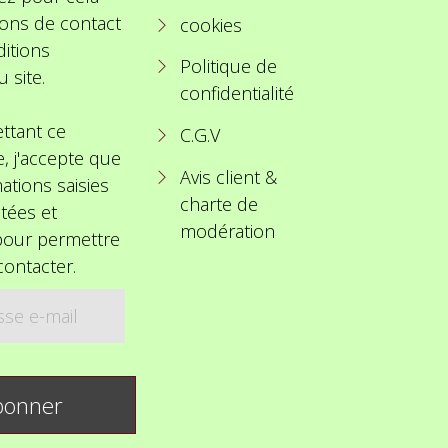
ions de contact
cookies
itions
Politique de
u site.
confidentialité
ttant ce
C.G.V
e, j'accepte que
Avis client &
ations saisies
charte de
itées et
modération
 pour permettre
ontacter.