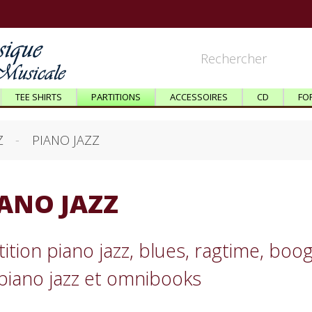
TEE SHIRTS
PARTITIONS
ACCESSOIRES
CD
FO
Z
PIANO JAZZ
ANO JAZZ
tition piano jazz, blues, ragtime, bo
piano jazz et omnibooks