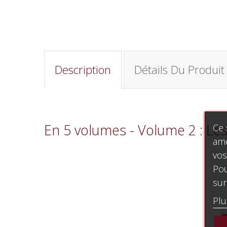
Description
Détails Du Produit
En 5 volumes - Volume 2 : L
Ce 
amé
vos
Pou
sur
Plu