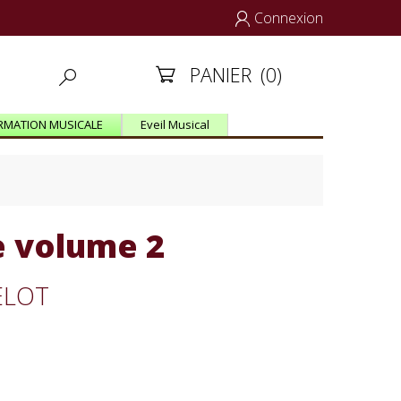
Connexion

PANIER
(0)


RMATION MUSICALE
Eveil Musical
e volume 2
ELOT