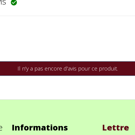
vis

Il n'y a pas encore d'avis pour ce produit.
e
Informations
Lettre