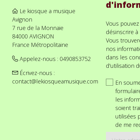
d'infor
Le kiosque a musique
Avignon
Vous pouvez
7 rue de la Monnaie
désinscrire 
84000 AVIGNON
Vous trouver
France Métropolitaine
nos informat
dans les cond
Appelez-nous :
0490853752
d'utilisation d
Écrivez-nous :
contact@lekiosqueamusique.com
En soume
formulair
les inform
soient tra
utilisées
de me rec