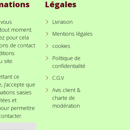
mations
Légales
 vous
Livraison
à tout moment.
Mentions légales
ez pour cela
ions de contact
cookies
itions
Politique de
u site.
confidentialité
ttant ce
C.G.V
e, j'accepte que
Avis client &
ations saisies
charte de
itées et
modération
 pour permettre
ontacter.