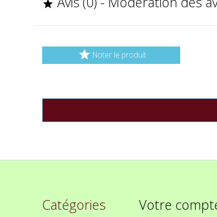
Avis (0) - Modération des a


Noter le produit
Catégories
Votre compt