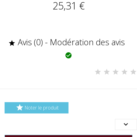
25,31 €
Avis (0) - Modération des avis



Noter le produit
