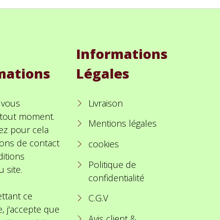
Informations
mations
Légales
 vous
Livraison
à tout moment.
Mentions légales
ez pour cela
ions de contact
cookies
itions
Politique de
u site.
confidentialité
ttant ce
C.G.V
e, j'accepte que
Avis client &