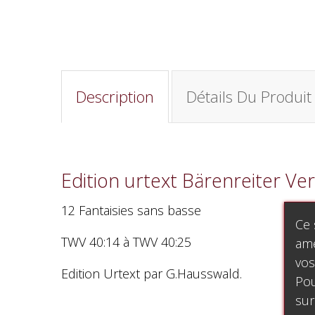
Description
Détails Du Produit
Edition urtext Bärenreiter Ver
12 Fantaisies sans basse
Ce 
TWV 40:14 à TWV 40:25
amé
vos
Edition Urtext par G.Hausswald.
Pou
sur