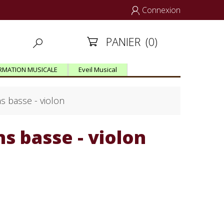
Connexion

PANIER
(0)


RMATION MUSICALE
Eveil Musical
ns basse - violon
ns basse - violon