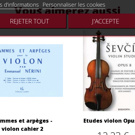
s d'informations
Personnaliser les cookies
Vous aimerez aussi
REJETER TOUT
J'ACCEPTE
mmes et arpèges -
Etudes violon Opu
violon cahier 2