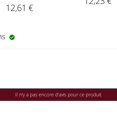
12,23 €
12,61 €
vis

Il n'y a pas encore d'avis pour ce produit.