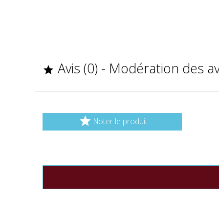
Avis (0) - Modération des a


Noter le produit