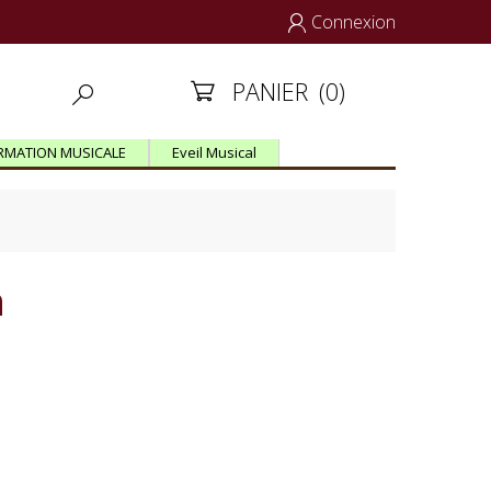
Connexion

PANIER
(0)


RMATION MUSICALE
Eveil Musical
n