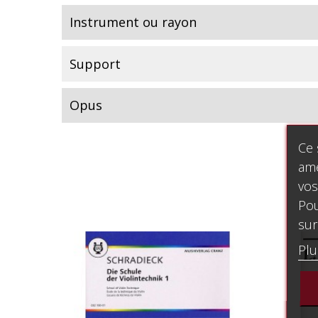
Instrument ou rayon
Support
Opus
Ce 
amé
vos
Pou
sur
Plu