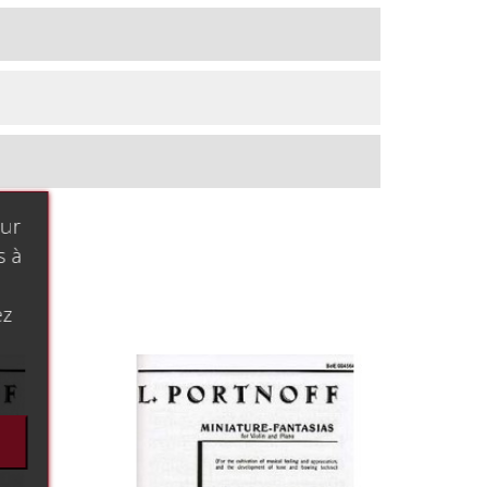
our
s à
ez