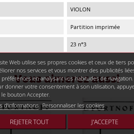
VIOLON
Partition imprimée
23 n°3
site Web utilise ses propres cookies et ceux de tiers p
liorer nos services et vous montrer des publicités liée
Vous aimerez aussi
 préférences en analysant vos habitudes de navigation.
r donner votre consentement à son utilisation, appuy
 le bouton Accepter.
s d'informations
Personnaliser les cookies
REJETER TOUT
J'ACCEPTE