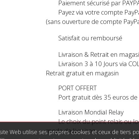
Paiement sécurisé par PAYP
Payez via votre compte PayP
(sans ouverture de compte PayPa
Satisfait ou remboursé
Livraison & Retrait en magas
Livraison 3 à 10 Jours via COL
Retrait gratuit en magasin
PORT OFFERT
Port gratuit dès 35 euros d
Livraison Mondial Relay
Le choix du point relais ou l
mode de livraison
site Web utilise ses propres cookies et ceux de tiers p