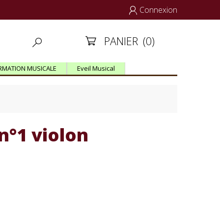
Connexion

PANIER
(0)


RMATION MUSICALE
Eveil Musical
n°1 violon