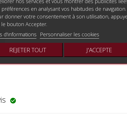
liorer nos services et vous montrer des publicités liée
 préférences en analysant vos habitudes de navigation.
r donner votre consentement à son utilisation, appuy
 le bouton Accepter.
s d'informations
Personnaliser les cookies
REJETER TOUT
J'ACCEPTE
vis
