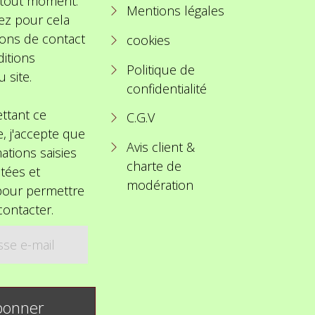
à tout moment.
Mentions légales
ez pour cela
ions de contact
cookies
itions
Politique de
u site.
confidentialité
ttant ce
C.G.V
e, j'accepte que
Avis client &
ations saisies
charte de
itées et
modération
 pour permettre
ontacter.