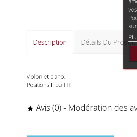
amé
vos
Pou
sur
Plu
Description
Détails Du Produit
Violon et piano.
Positions I ou I-III
Avis (0) - Modération des a
