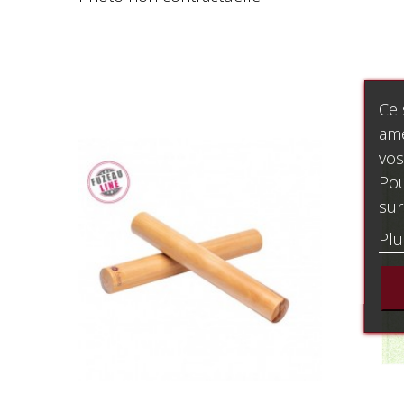
Ce 
amé
vos
Pou
sur
Plu