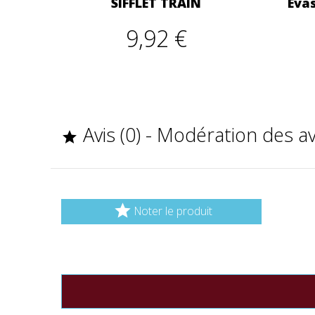
SIFFLET TRAIN
Evas
9,92 €
Avis (0) - Modération des a


Noter le produit