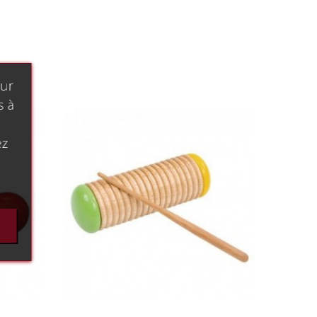
our
s à
ez