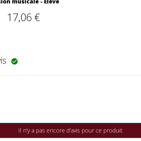
ion musicale - Elève
17,06 €
vis

Il n'y a pas encore d'avis pour ce produit.