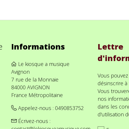
e
Informations
Lettre
d'infor
Le kiosque a musique
Avignon
Vous pouvez
7 rue de la Monnaie
désinscrire 
84000 AVIGNON
Vous trouver
France Métropolitaine
nos informat
dans les cond
Appelez-nous :
0490853752
d'utilisation d
Écrivez-nous :
contact@lekiosqueamusique.com