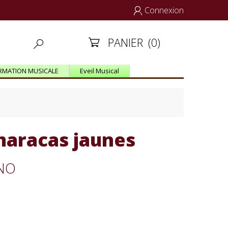
Connexion

PANIER
(0)


RMATION MUSICALE
Eveil Musical
maracas jaunes
INO