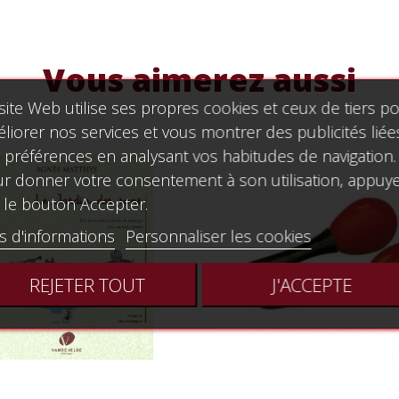
Vous aimerez aussi
site Web utilise ses propres cookies et ceux de tiers p
liorer nos services et vous montrer des publicités liée
 préférences en analysant vos habitudes de navigation.
r donner votre consentement à son utilisation, appuy
 le bouton Accepter.
s d'informations
Personnaliser les cookies
REJETER TOUT
J'ACCEPTE