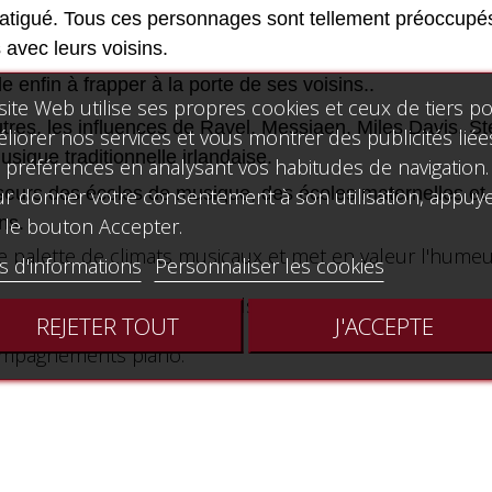
fatigué. Tous ces personnages sont tellement préoccupés pa
avec leurs voisins.
e enfin à frapper à la porte de ses voisins..
site Web utilise ses propres cookies et ceux de tiers p
tres, les influences de Ravel, Messiaen, Miles Davis, S
liorer nos services et vous montrer des publicités liée
sique traditionnelle irlandaise.
 préférences en analysant vos habitudes de navigation.
seurs des écoles de musique, des écoles maternelles et p
r donner votre consentement à son utilisation, appuy
ns.
 le bouton Accepter.
 palette de climats musicaux et met en valeur l'humeu
s d'informations
Personnaliser les cookies
s versions instruments seuls.
REJETER TOUT
J'ACCEPTE
ccompagnements piano.