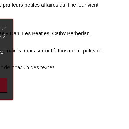
r leurs petites affaires qu’il ne leur vient
our
teely Dan, Les Beatles, Cathy Berberian,
s à
rimaires, mais surtout à tous ceux, petits ou
ez
r de chacun des textes.