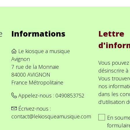
e
Informations
Lettre
d'infor
Le kiosque a musique
Avignon
Vous pouvez
7 rue de la Monnaie
désinscrire 
84000 AVIGNON
Vous trouver
France Métropolitaine
nos informat
dans les cond
Appelez-nous :
0490853752
d'utilisation d
Écrivez-nous :
contact@lekiosqueamusique.com
En soume
formulair