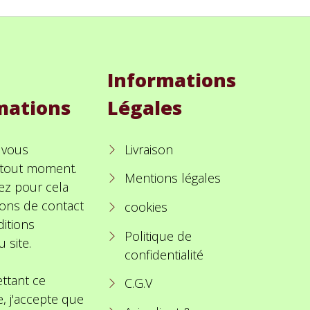
Informations
mations
Légales
 vous
Livraison
à tout moment.
Mentions légales
ez pour cela
ions de contact
cookies
itions
Politique de
u site.
confidentialité
ttant ce
C.G.V
e, j'accepte que