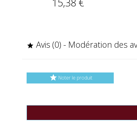
15,38 €
Avis (0) - Modération des a


Noter le produit