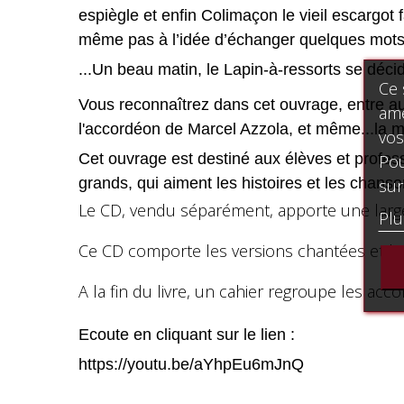
espiègle et enfin Colimaçon le vieil escargot 
même pas à l’idée d’échanger quelques mots 
...Un beau matin, le Lapin-à-ressorts se décid
Ce 
Vous reconnaîtrez dans cet ouvrage, entre au
amé
l'accordéon de Marcel Azzola, et même...la mu
vos
Cet ouvrage est destiné aux élèves et profes
Pou
grands, qui aiment les histoires et les chanso
sur
Le CD, vendu séparément, apporte une large
Plu
Ce CD comporte les versions chantées et le
A la fin du livre, un cahier regroupe les a
Ecoute en cliquant sur le lien :
https://youtu.be/aYhpEu6mJnQ