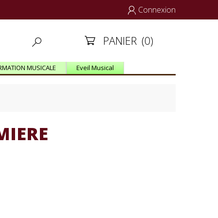
Connexion

PANIER
(0)


RMATION MUSICALE
Eveil Musical
MIERE