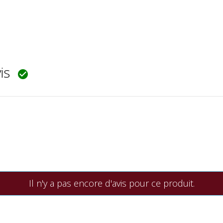
vis

Il n'y a pas encore d'avis pour ce produit.