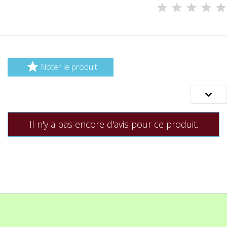

Noter le produit

Il n'y a pas encore d'avis pour ce produit.