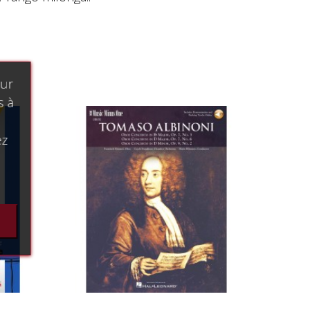
our
s à
ez