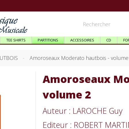
TEE SHIRTS
PARTITIONS
ACCESSOIRES
CD
FO
UTBOIS
Amoroseaux Moderato hautbois - volume
Amoroseaux Mod
volume 2
Auteur : LAROCHE Guy
Editeur : ROBERT MART