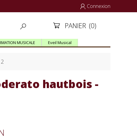
Connexion

PANIER
(0)


RMATION MUSICALE
Eveil Musical
 2
erato hautbois -
IN