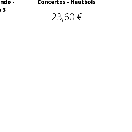
ndo -
Concertos - Hautbois
 3
23,60 €