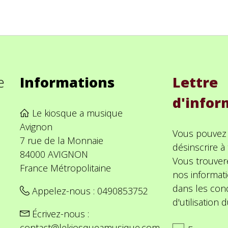
e
Informations
Lettre
d'infor
Le kiosque a musique
Avignon
Vous pouvez
7 rue de la Monnaie
désinscrire 
84000 AVIGNON
Vous trouver
France Métropolitaine
nos informat
dans les cond
Appelez-nous :
0490853752
d'utilisation d
Écrivez-nous :
contact@lekiosqueamusique.com