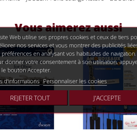
Vous aimerez aussi
site Web utilise ses propres cookies et ceux de tiers p
liorer nos services et vous montrer des publicités liée
 préférences en analysant vos habitudes de navigation.
r donner votre consentement à son utilisation, appuy
 le bouton Accepter.
s d'informations
Personnaliser les cookies
REJETER TOUT
J'ACCEPTE