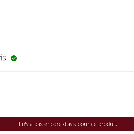
vis

Il n'y a pas encore d'avis pour ce produit.