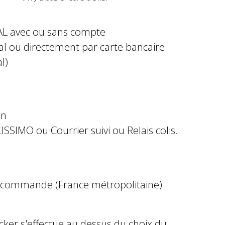
AL avec ou sans compte
al ou directement par carte bancaire
l)
in
ISSIMO ou Courrier suivi ou Relais colis.
e commande (France métropolitaine)
ocker s'effectue au dessus du choix du