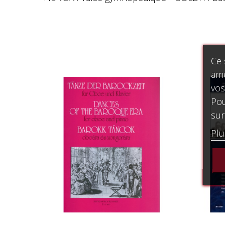
Ce 
amé
vos
Pou
sur
Plu