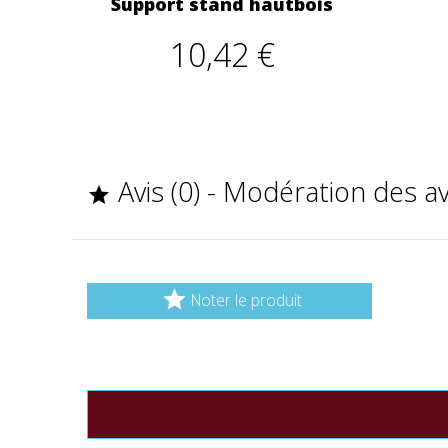
Support stand hautbois
10,42 €
Avis (0) - Modération des a


Noter le produit