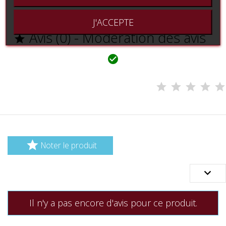
J'ACCEPTE
Avis (0) - Modération des avis



Noter le produit

Il n'y a pas encore d'avis pour ce produit.