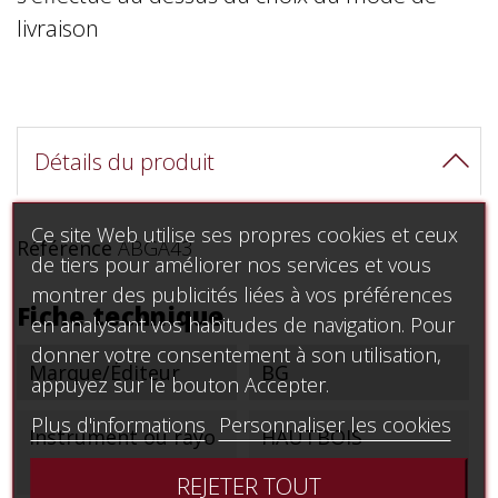
livraison
Détails du produit
Ce site Web utilise ses propres cookies et ceux
Référence
ABGA43
de tiers pour améliorer nos services et vous
montrer des publicités liées à vos préférences
Fiche technique
en analysant vos habitudes de navigation. Pour
donner votre consentement à son utilisation,
Marque/Éditeur
BG
appuyez sur le bouton Accepter.
Plus d'informations
Personnaliser les cookies
Instrument ou rayo
HAUTBOIS
n
REJETER TOUT