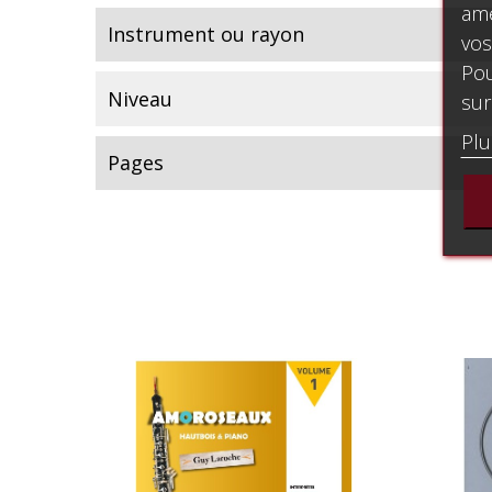
amé
Instrument ou rayon
vos
Pou
Niveau
sur
Plu
Pages