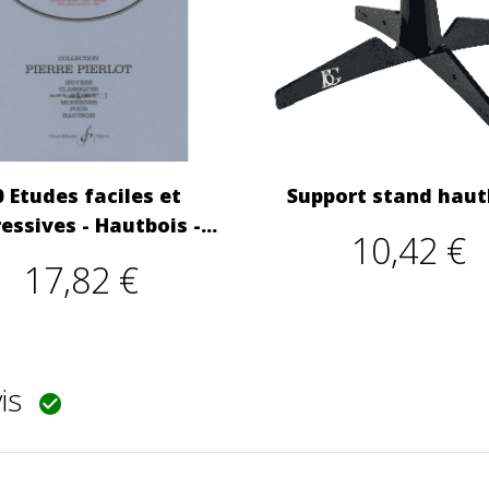
0 Etudes faciles et
Support stand haut
essives - Hautbois -...
10,42 €
17,82 €
vis
