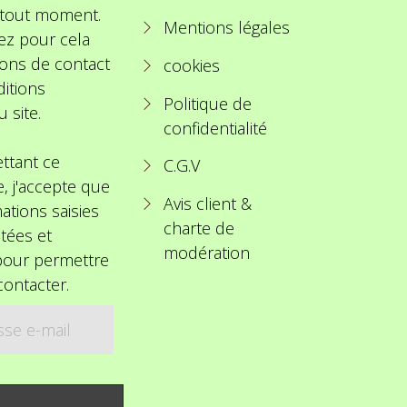
à tout moment.
Mentions légales
ez pour cela
ions de contact
cookies
itions
Politique de
u site.
confidentialité
ttant ce
C.G.V
e, j'accepte que
Avis client &
ations saisies
charte de
itées et
modération
 pour permettre
ontacter.