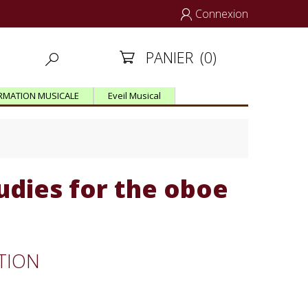
Connexion

PANIER
(0)


RMATION MUSICALE
Eveil Musical
tudies for the oboe
G
ITION