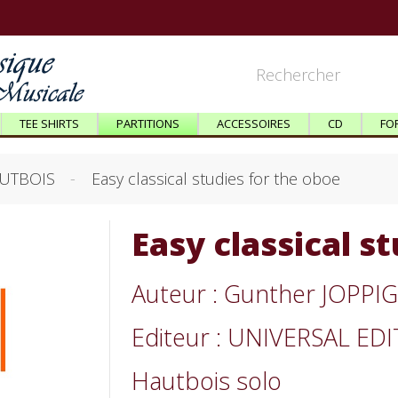
TEE SHIRTS
PARTITIONS
ACCESSOIRES
CD
FO
UTBOIS
Easy classical studies for the oboe
Easy classical s
Auteur : Gunther JOPPI
Editeur : UNIVERSAL ED
Hautbois solo