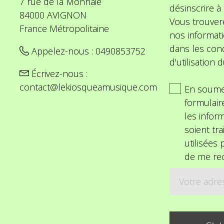
7 rue de la Monnaie
désinscrire 
84000 AVIGNON
Vous trouver
France Métropolitaine
nos informat
dans les cond
Appelez-nous :
0490853752
d'utilisation d
Écrivez-nous :
contact@lekiosqueamusique.com
En soume
formulair
les inform
soient tra
utilisées
de me rec