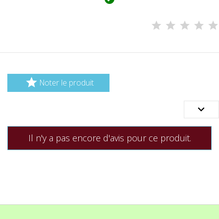

Noter le produit

Il n'y a pas encore d'avis pour ce produit.