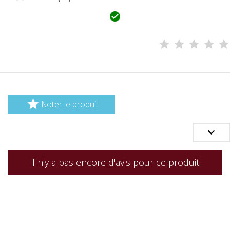


Noter le produit

Il n'y a pas encore d'avis pour ce produit.