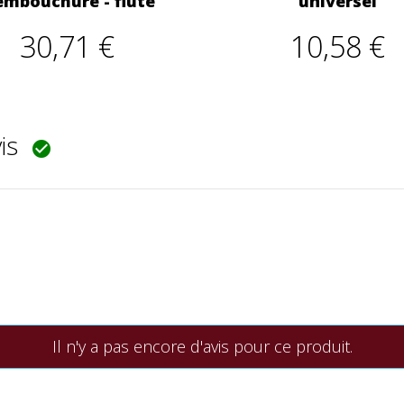
embouchure - flûte
universel
30,71 €
10,58 €
vis

Il n'y a pas encore d'avis pour ce produit.