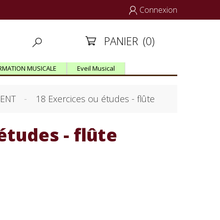
Connexion

PANIER
(0)


RMATION MUSICALE
Eveil Musical
MENT
18 Exercices ou études - flûte
études - flûte