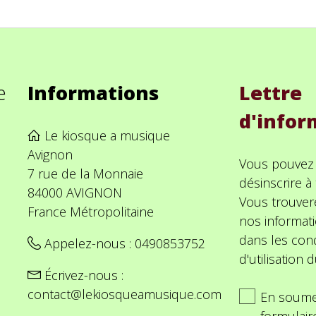
e
Informations
Lettre
d'infor
Le kiosque a musique
Avignon
Vous pouvez
7 rue de la Monnaie
désinscrire 
84000 AVIGNON
Vous trouver
France Métropolitaine
nos informat
dans les cond
Appelez-nous :
0490853752
d'utilisation d
Écrivez-nous :
contact@lekiosqueamusique.com
En soume
formulair