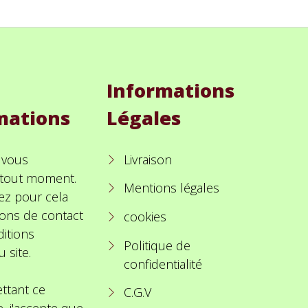
Informations
mations
Légales
 vous
Livraison
à tout moment.
Mentions légales
ez pour cela
ions de contact
cookies
itions
Politique de
u site.
confidentialité
ttant ce
C.G.V
e, j'accepte que