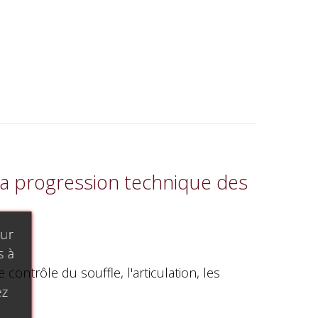
 la progression technique des
our
s à
contrôle du souffle, l'articulation, les
ez