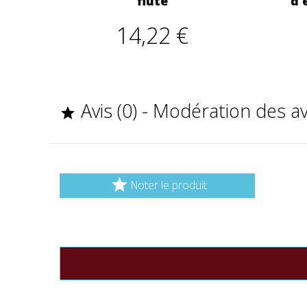
flûte
d'
14,22 €
Avis (0) - Modération des a


Noter le produit