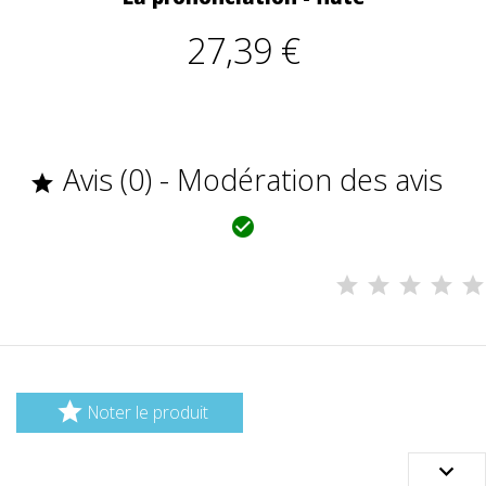
27,39 €
Avis (0) - Modération des avis



Noter le produit
