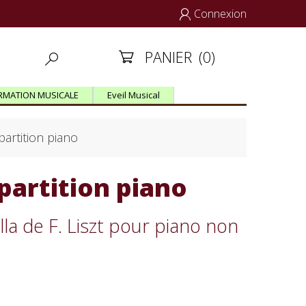
Connexion

PANIER
(0)


RMATION MUSICALE
Eveil Musical
partition piano
partition piano
la de F. Liszt pour piano non