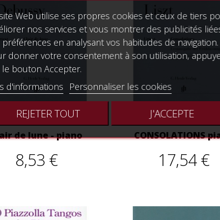
site Web utilise ses propres cookies et ceux de tiers p
liorer nos services et vous montrer des publicités liée
 préférences en analysant vos habitudes de navigation.
r donner votre consentement à son utilisation, appuy
 le bouton Accepter.
s d'informations
Personnaliser les cookies
REJETER TOUT
J'ACCEPTE
air de lune - piano
CONSOLATIONS pi
8,53 €
17,54 €