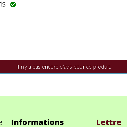
vis

Il n'y a pas encore d'avis pour ce produit.
e
Informations
Lettre