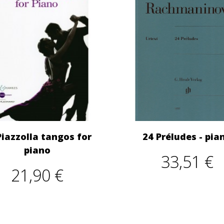
Piazzolla tangos for
24 Préludes - pia
piano
33,51 €
21,90 €