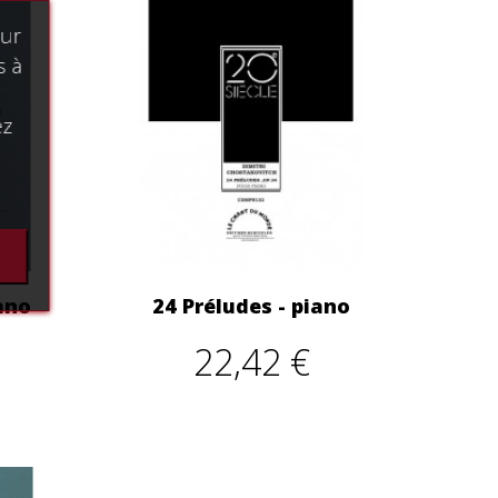
our
s à
ez
ano
24 Préludes - piano
22,42 €