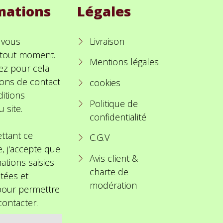
mations
Légales
 vous
Livraison
à tout moment.
Mentions légales
ez pour cela
ions de contact
cookies
itions
Politique de
u site.
confidentialité
ttant ce
C.G.V
e, j'accepte que
Avis client &
ations saisies
charte de
itées et
modération
 pour permettre
ontacter.