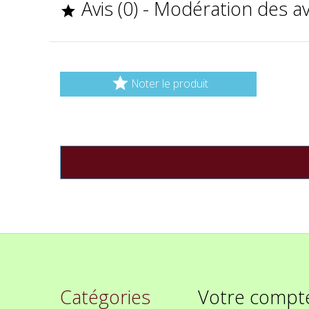
Avis (0) - Modération des a


Noter le produit
Catégories
Votre compt