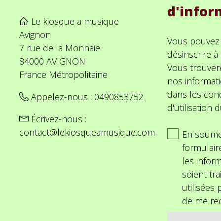
d'infor
Le kiosque a musique
Avignon
Vous pouvez
7 rue de la Monnaie
désinscrire 
84000 AVIGNON
Vous trouver
France Métropolitaine
nos informat
dans les cond
Appelez-nous :
0490853752
d'utilisation d
Écrivez-nous :
contact@lekiosqueamusique.com
En soume
formulair
les inform
soient tra
utilisées
de me rec