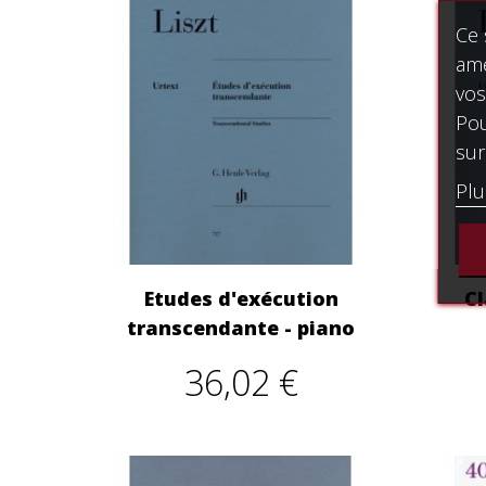
Ce 
amé
vos
Pou
sur
Plu
Etudes d'exécution
Cl
transcendante - piano
36,02 €