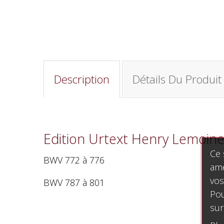
Description
Détails Du Produit
Edition Urtext Henry Lemoine
Ce 
BWV 772 à 776
amé
vos
BWV 787 à 801
Pou
sur