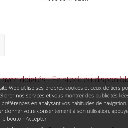
 avec doigtés - En stock ou disponib
site Web utilise ses propres cookies et ceux de tiers p
liorer nos services et vous montrer des publicités liée
 préférences en analysant vos habitudes de navigation.
r donner votre consentement à son utilisation, appuy
 le bouton Accepter.