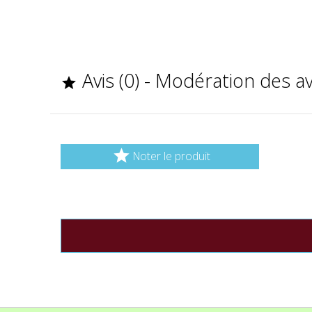
Avis (0) - Modération des a


Noter le produit