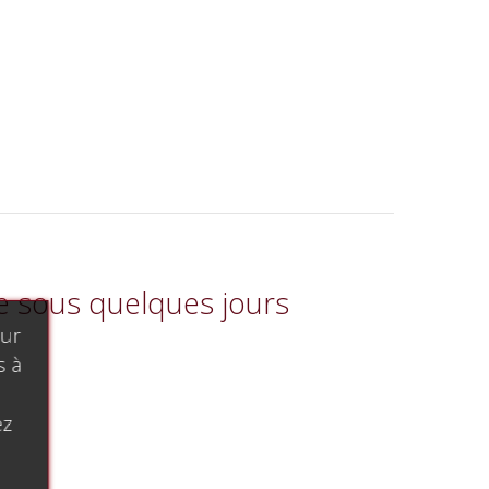
le sous quelques jours
our
s à
ez