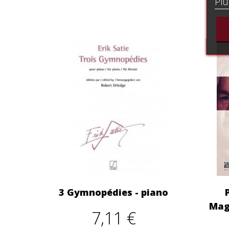
Plu
3 Gymnopédies - piano
Mag
7,11 €