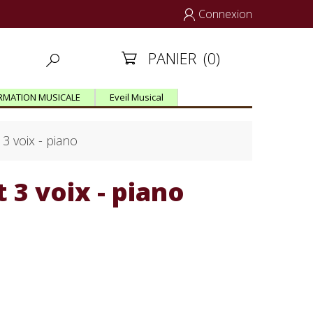
Connexion

PANIER
(0)


RMATION MUSICALE
Eveil Musical
 3 voix - piano
 3 voix - piano