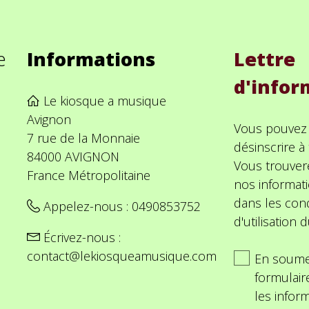
e
Informations
Lettre
d'infor
Le kiosque a musique
Avignon
Vous pouvez
7 rue de la Monnaie
désinscrire 
84000 AVIGNON
Vous trouver
France Métropolitaine
nos informat
dans les cond
Appelez-nous :
0490853752
d'utilisation d
Écrivez-nous :
contact@lekiosqueamusique.com
En soume
formulair
les inform