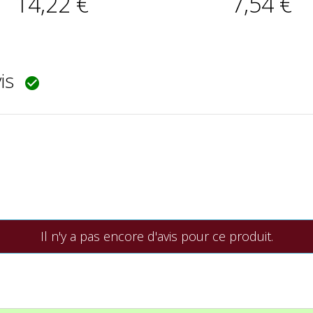
14,22 €
7,54 €
vis

Il n'y a pas encore d'avis pour ce produit.