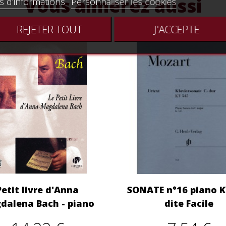
Vous aimerez aussi
s d'informations
Personnaliser les cookies
REJETER TOUT
J'ACCEPTE
Petit livre d'Anna
SONATE n°16 piano K
dalena Bach - piano
dite Facile