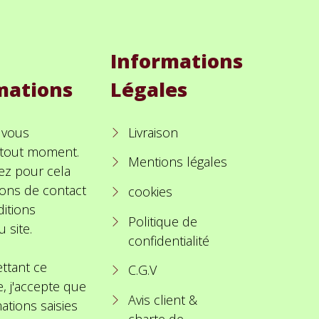
Informations
mations
Légales
 vous
Livraison
à tout moment.
Mentions légales
ez pour cela
ions de contact
cookies
itions
Politique de
u site.
confidentialité
ttant ce
C.G.V
e, j'accepte que
Avis client &
ations saisies
charte de