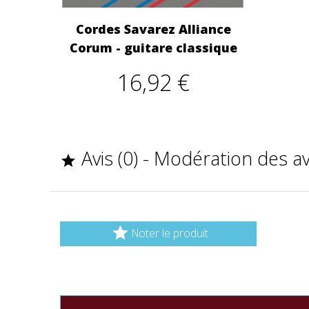
Cordes Savarez Alliance
Corum - guitare classique
16,92 €
Avis (0) - Modération des a


Noter le produit