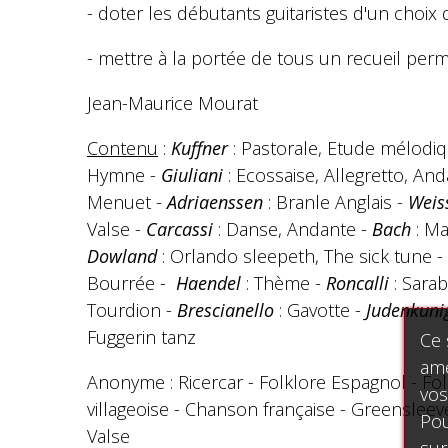
- doter les débutants guitaristes d'un choix 
- mettre à la portée de tous un recueil permet
Jean-Maurice Mourat
Contenu
:
Kuffner
: Pastorale, Etude mélodiq
Hymne -
Giuliani
: Ecossaise, Allegretto, An
Menuet -
Adriaenssen
: Branle Anglais -
Weis
Valse -
Carcassi
: Danse, Andante -
Bach
: M
Dowland
: Orlando sleepeth, The sick tune -
Bourrée -
Haendel
: Thème -
Roncalli
: Sara
Tourdion -
Brescianello
: Gavotte -
Judenkuni
Fuggerin tanz
Ce 
amé
Anonyme : Ricercar - Folklore Espagnol - Fol
vos
villageoise - Chanson française - Greenslee
Pou
Valse