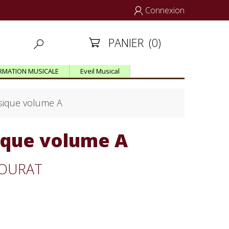
Connexion

PANIER
(0)


RMATION MUSICALE
Eveil Musical
ssique volume A
sique volume A
 MOURAT