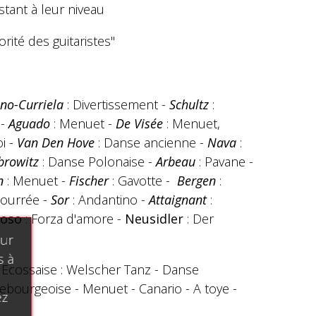
stant à leur niveau
orité des guitaristes"
no-Curriela
: Divertissement -
Schultz
:
 -
Aguado
: Menuet -
De Visée
: Menuet,
oi -
Van Den Hove
: Danse ancienne -
Nava
:
browitz
: Danse Polonaise -
Arbeau
: Pavane -
n
: Menuet -
Fischer
: Gavotte -
Bergen
:
Bourrée -
Sor
: Andantino -
Attaignant
:
roso
: Forza d'amore -
Neusidler
: Der
our
s à
- Ecossaise : Welscher Tanz - Danse
ebourgeoise - Menuet - Canario - A toye -
ez