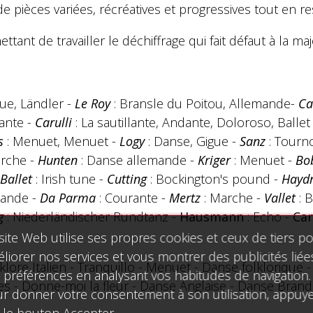
de pièces variées, récréatives et progressives tout en re
tant de travailler le déchiffrage qui fait défaut à la maj
ue, Ländler -
Le Roy
: Bransle du Poitou, Allemande-
Ca
dante -
Carulli
: La sautillante, Andante, Doloroso, Ballet
s
: Menuet, Menuet -
Logy
: Danse, Gigue -
Sanz
: Tourn
arche -
Hunten
: Danse allemande -
Kriger
: Menuet -
Bo
Ballet
: Irish tune -
Cutting
: Bockington's pound -
Hayd
bande -
Da Parma
: Courante -
Mertz
: Marche -
Vallet
: 
g
: Niederländischer Rundtanz -
Hausmann
: Echo -
Ca
site Web utilise ses propres cookies et ceux de tiers p
liorer nos services et vous montrer des publicités liée
klore Italien - Tranquillo - Menuet - Danse folklorique 
 préférences en analysant vos habitudes de navigation.
ves - Donne-moi la fleur - Danse Anglaise - Danse Brand
r donner votre consentement à son utilisation, appuy