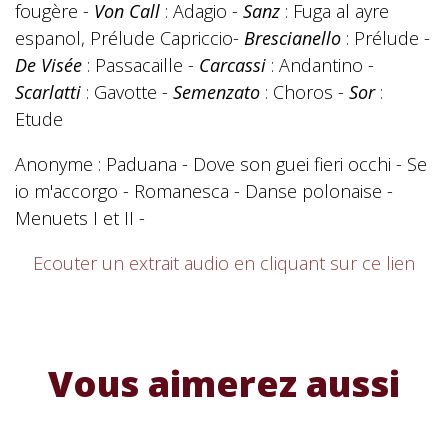
fougère -
Von Call
: Adagio -
Sanz
: Fuga al ayre
espanol, Prélude Capriccio-
Brescianello
: Prélude -
De Visée
: Passacaille -
Carcassi
: Andantino -
Scarlatti
: Gavotte -
Semenzato
: Choros -
Sor
:
Etude
Anonyme : Paduana - Dove son guei fieri occhi - Se
io m'accorgo - Romanesca - Danse polonaise -
Menuets I et II -
Ecouter un extrait audio en cliquant sur ce lien
Vous aimerez aussi