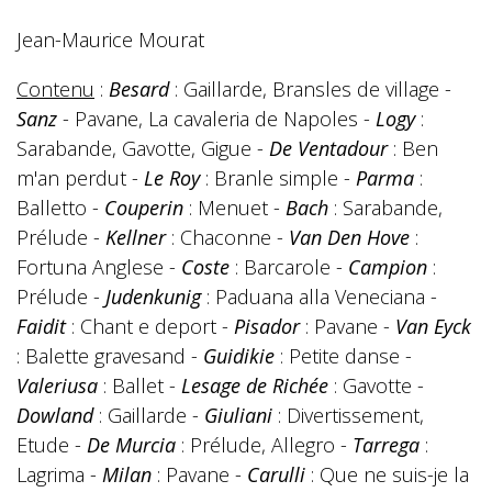
Jean-Maurice Mourat
Contenu
:
Besard
: Gaillarde, Bransles de village -
Sanz
- Pavane, La cavaleria de Napoles -
Logy
:
Sarabande, Gavotte, Gigue -
De Ventadour
: Ben
m'an perdut -
Le Roy
: Branle simple -
Parma
:
Balletto -
Couperin
: Menuet -
Bach
: Sarabande,
Prélude -
Kellner
: Chaconne -
Van Den Hove
:
Fortuna Anglese -
Coste
: Barcarole -
Campion
:
Prélude -
Judenkunig
: Paduana alla Veneciana -
Faidit
: Chant e deport -
Pisador
: Pavane -
Van Eyck
: Balette gravesand -
Guidikie
: Petite danse -
Valeriusa
: Ballet -
Lesage de Richée
: Gavotte -
Dowland
: Gaillarde -
Giuliani
: Divertissement,
Etude -
De Murcia
: Prélude, Allegro -
Tarrega
:
Lagrima -
Milan
: Pavane -
Carulli
: Que ne suis-je la