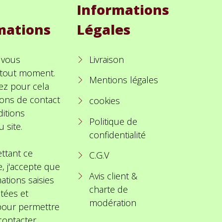
Informations
mations
Légales
 vous
Livraison
à tout moment.
Mentions légales
ez pour cela
ions de contact
cookies
itions
Politique de
u site.
confidentialité
ttant ce
C.G.V
e, j'accepte que
Avis client &
ations saisies
charte de
itées et
modération
 pour permettre
ontacter.