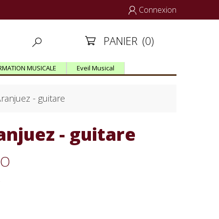
Connexion

PANIER
(0)


RMATION MUSICALE
Eveil Musical
ranjuez - guitare
njuez - guitare
GO
C