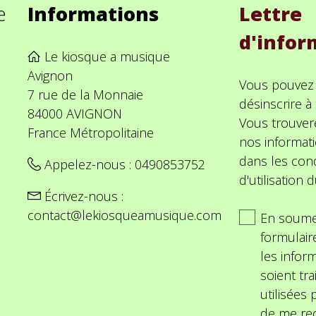
e
Informations
Lettre
d'infor
Le kiosque a musique
Avignon
Vous pouvez
7 rue de la Monnaie
désinscrire 
84000 AVIGNON
Vous trouver
France Métropolitaine
nos informat
dans les cond
Appelez-nous :
0490853752
d'utilisation d
Écrivez-nous :
contact@lekiosqueamusique.com
En soume
formulair
les inform
soient tra
utilisées
de me rec