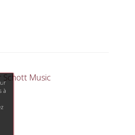
r Schott Music
our
s à
ez