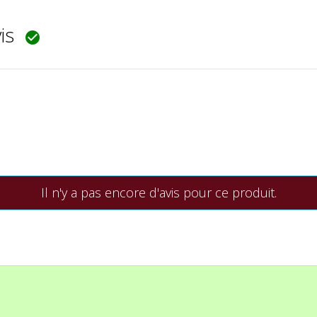
vis

Il n'y a pas encore d'avis pour ce produit.