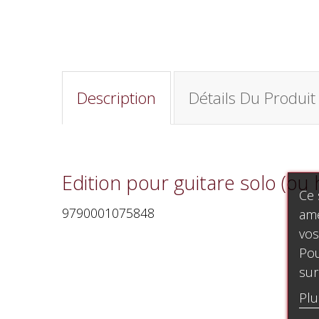
Description
Détails Du Produit
Edition pour guitare solo (ou
Ce 
9790001075848
amé
vos
Pou
sur
Plu