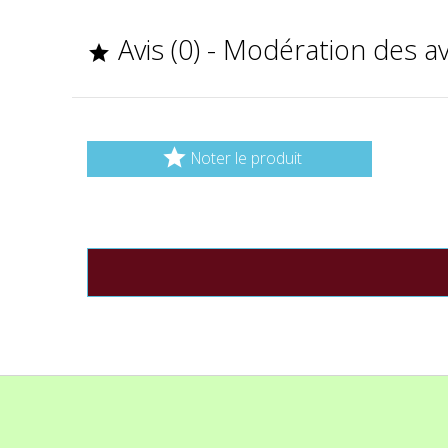
Avis (0) - Modération des a


Noter le produit