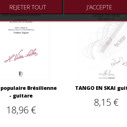
REJETER TOUT
J'ACCEPTE
 populaire Brésilienne
TANGO EN SKAI gui
- guitare
8,15 €
18,96 €