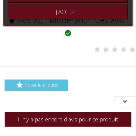
J'ACCEPTE
Avis (0) - Modération des avis



Noter le produit

Il n'y a pas encore d'avis pour ce produit.