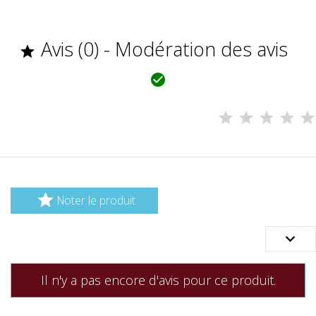
Avis (0) - Modération des avis



Noter le produit

Il n'y a pas encore d'avis pour ce produit.