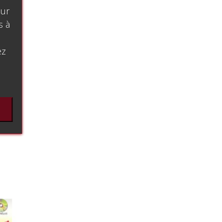
our
s à
ez