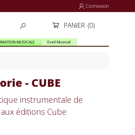
Connexion

PANIER
(0)


RMATION MUSICALE
Eveil Musical
orie - CUBE
atique instrumentale de
aux éditions Cube