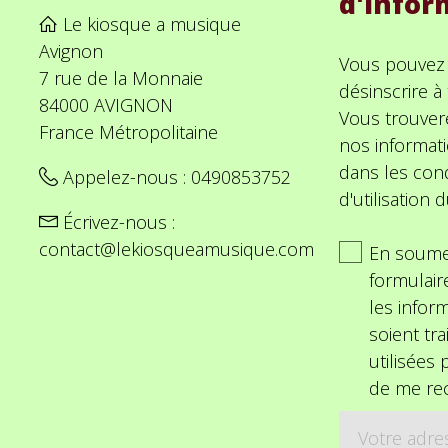
d'infor
Le kiosque a musique
Avignon
Vous pouvez
7 rue de la Monnaie
désinscrire 
84000 AVIGNON
Vous trouver
France Métropolitaine
nos informat
dans les cond
Appelez-nous :
0490853752
d'utilisation d
Écrivez-nous :
contact@lekiosqueamusique.com
En soume
formulair
les inform
soient tra
utilisées
de me rec