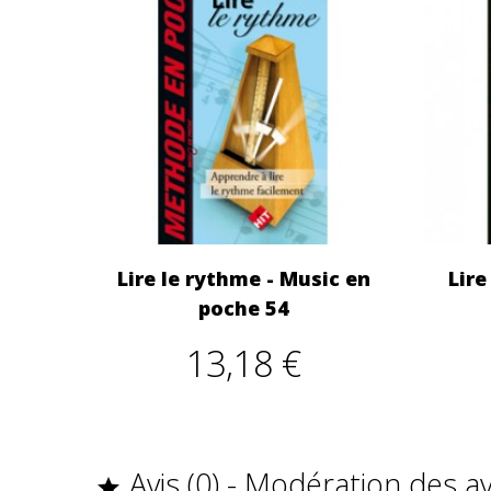
Lire le rythme - Music en
Lire
poche 54
13,18 €
Avis (0) - Modération des a
