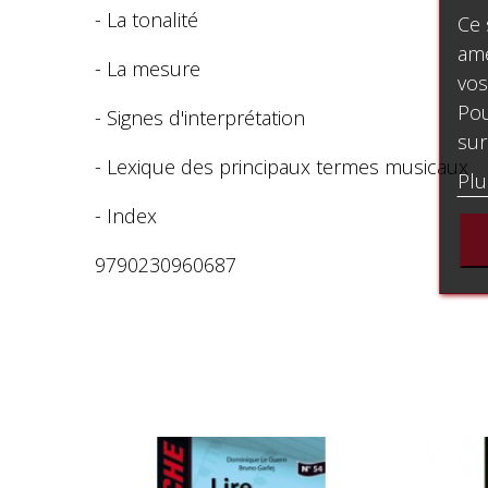
- La tonalité
Ce 
amé
- La mesure
vos
Pou
- Signes d'interprétation
sur
- Lexique des principaux termes musicaux
Plu
- Index
9790230960687