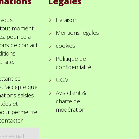
mations
Légales
 vous
Livraison
à tout moment.
Mentions légales
ez pour cela
ions de contact
cookies
itions
Politique de
u site.
confidentialité
ttant ce
C.G.V
e, j'accepte que
Avis client &
ations saisies
charte de
itées et
modération
 pour permettre
ontacter.