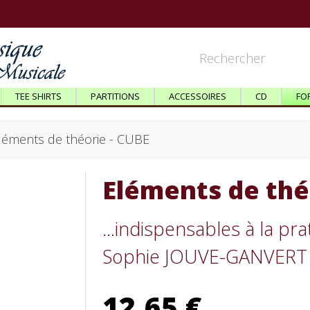
TEE SHIRTS
PARTITIONS
ACCESSOIRES
CD
FO
léments de théorie - CUBE
Eléments de thé
...indispensables à la pr
Sophie JOUVE-GANVERT 
12,65 €