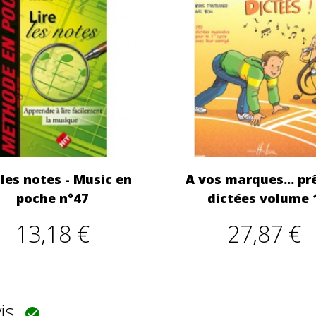
 les notes - Music en
A vos marques... prê
poche n°47
dictées volume 
13,18 €
27,87 €
vis
