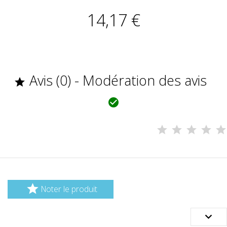
14,17 €
Avis (0) - Modération des avis



Noter le produit
