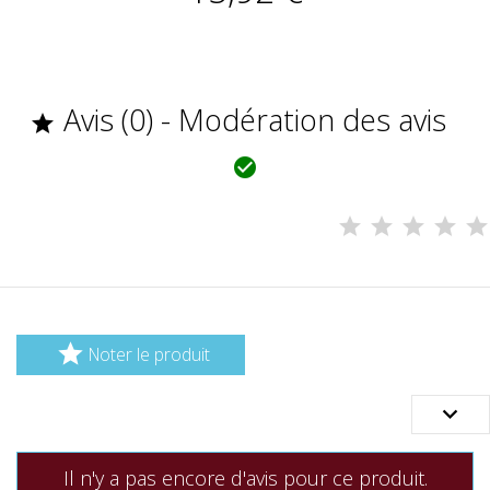
Avis (0) - Modération des avis



Noter le produit

Il n'y a pas encore d'avis pour ce produit.