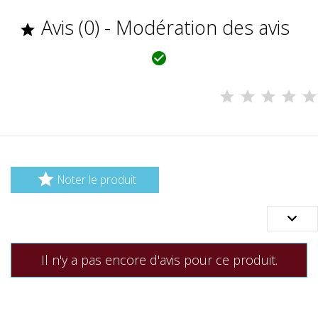
Avis (0) - Modération des avis



Noter le produit

Il n'y a pas encore d'avis pour ce produit.