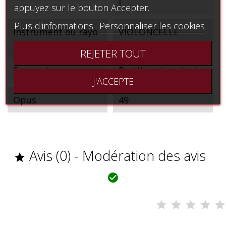
I
appuyez sur le bouton Accepter.
Plus d'informations
Personnaliser les cookies
Instrument ou rayo
VIOLONCELLE
n
REJETER TOUT
Support
Partition imprimée
J'ACCEPTE
Opus
49
Avis (0) - Modération des avis

