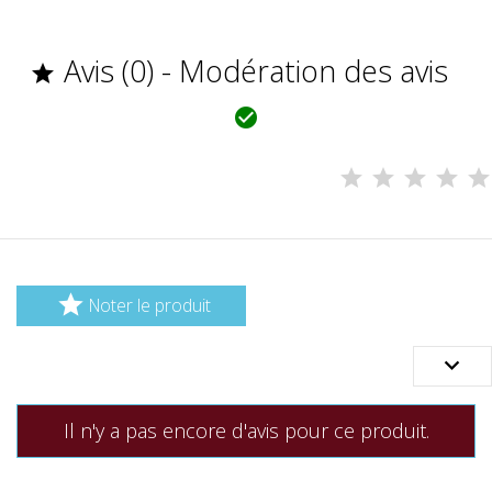
Avis (0) - Modération des avis



Noter le produit

Il n'y a pas encore d'avis pour ce produit.