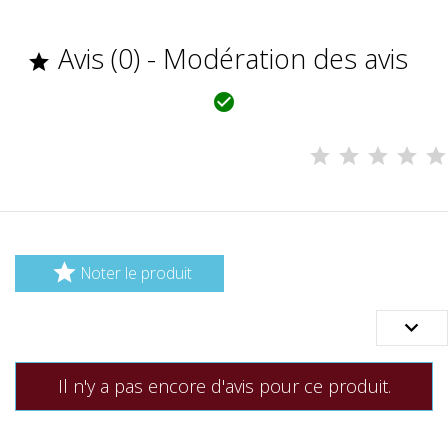
Avis (0) - Modération des avis



Noter le produit

Il n'y a pas encore d'avis pour ce produit.