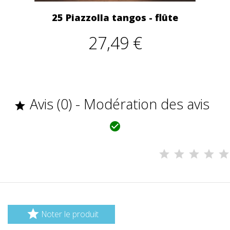
25 Piazzolla tangos - flûte
27,49 €
Avis (0) - Modération des avis



Noter le produit