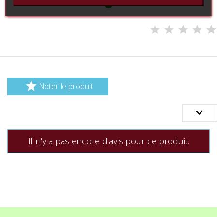


Noter le produit

Il n'y a pas encore d'avis pour ce produit.