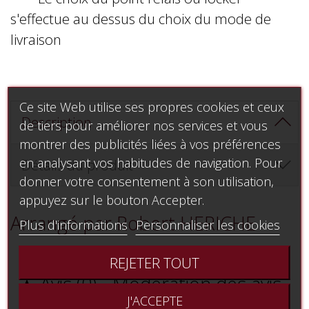
s'effectue au dessus du choix du mode de
livraison
Ce site Web utilise ses propres cookies et ceux
Description
de tiers pour améliorer nos services et vous
montrer des publicités liées à vos préférences
en analysant vos habitudes de navigation. Pour
Détails du produit
donner votre consentement à son utilisation,
appuyez sur le bouton Accepter.
Arrangé par Robert HERICHE
Plus d'informations
Personnaliser les cookies
REJETER TOUT
Avis (0) - Modération des avis

J'ACCEPTE