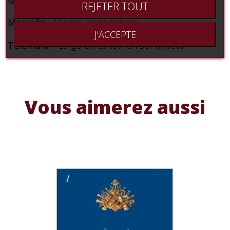
REJETER TOUT
Marcello
: Allegro en ré mineur
J'ACCEPTE
Telemann
: Largo en canon en sol mineur
Vous aimerez aussi