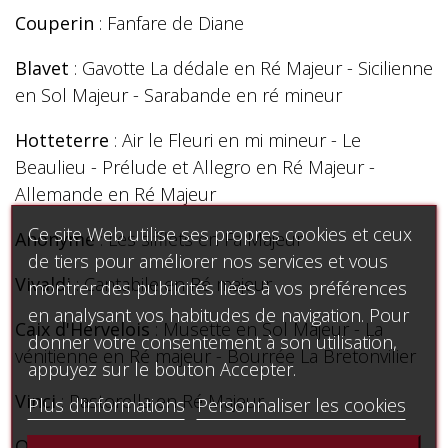
Couperin
: Fanfare de Diane
Blavet
: Gavotte La dédale en Ré Majeur - Sicilienne
en Sol Majeur - Sarabande en ré mineur
Hotteterre
: Air le Fleuri en mi mineur - Le
Beaulieu - Prélude et Allegro en Ré Majeur -
Allemande en Ré Majeur
Ce site Web utilise ses propres cookies et ceux
Anonyme
: Les sifflets en Fa Majeur
de tiers pour améliorer nos services et vous
Vivaldi
: Cantabile en Ré majeur
montrer des publicités liées à vos préférences
en analysant vos habitudes de navigation. Pour
Caix d'Hervelois
: Musette en Sol Majeur - La
donner votre consentement à son utilisation,
vénitienne en Ré majeur - Bourrée La Bretonvilier
appuyez sur le bouton Accepter.
Vinci
: Pastorella en Ré Majeur
Plus d'informations
Personnaliser les cookies
Quantz
: Largo en si mineur