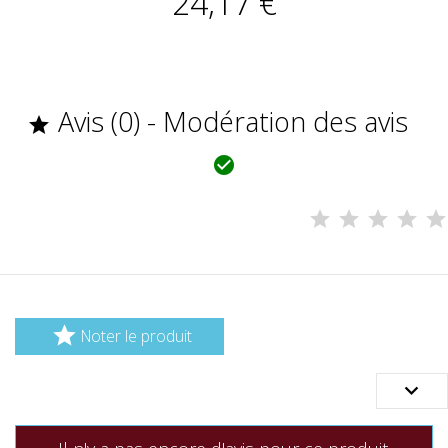
24,17 €
Avis (0) - Modération des avis



Noter le produit
