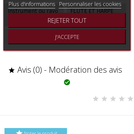
Plus d'informations
Personnaliser les cookies
Instrument ou rayo
FLUTE ET HARPE
n
HARPE ET FLUTE
REJETER TOUT
Support
Partition imprimée
J'ACCEPTE
Avis (0) - Modération des avis



Noter le produit