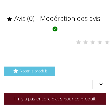
Avis (0) - Modération des avis



Noter le produit

Il n'y a pas encore d'avis pour ce produit.