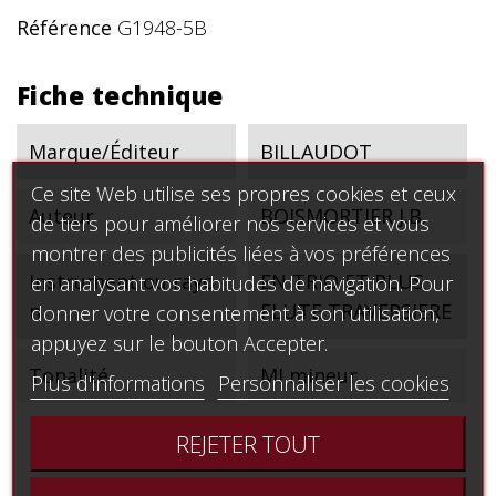
Référence
G1948-5B
Fiche technique
Marque/Éditeur
BILLAUDOT
Ce site Web utilise ses propres cookies et ceux
Auteur
BOISMORTIER J.B.
de tiers pour améliorer nos services et vous
montrer des publicités liées à vos préférences
Instrument ou rayo
EN TRIO ET PLUS
en analysant vos habitudes de navigation. Pour
n
FLUTE TRAVERSIERE
donner votre consentement à son utilisation,
appuyez sur le bouton Accepter.
Tonalité
MI mineur
Plus d'informations
Personnaliser les cookies
REJETER TOUT