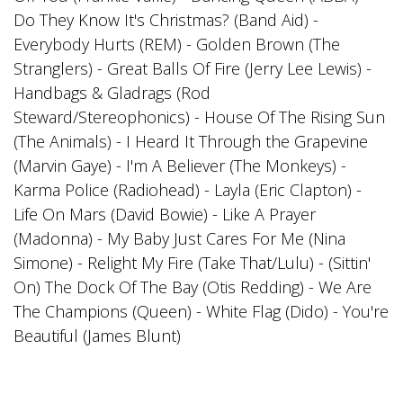
Do They Know It's Christmas? (Band Aid) -
Everybody Hurts (REM) - Golden Brown (The
Stranglers) - Great Balls Of Fire (Jerry Lee Lewis) -
Handbags & Gladrags (Rod
Steward/Stereophonics) - House Of The Rising Sun
(The Animals) - I Heard It Through the Grapevine
(Marvin Gaye) - I'm A Believer (The Monkeys) -
Karma Police (Radiohead) - Layla (Eric Clapton) -
Life On Mars (David Bowie) - Like A Prayer
(Madonna) - My Baby Just Cares For Me (Nina
Simone) - Relight My Fire (Take That/Lulu) - (Sittin'
On) The Dock Of The Bay (Otis Redding) - We Are
The Champions (Queen) - White Flag (Dido) - You're
Beautiful (James Blunt)