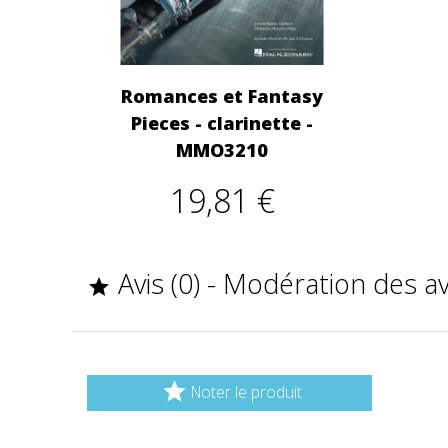
Romances et Fantasy
Pieces - clarinette -
MMO3210
19,81 €
Avis (0) - Modération des a


Noter le produit