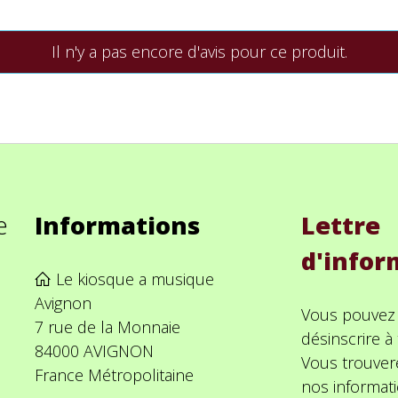
Il n'y a pas encore d'avis pour ce produit.
e
Informations
Lettre
d'infor
Le kiosque a musique
Avignon
Vous pouvez
7 rue de la Monnaie
désinscrire 
84000 AVIGNON
Vous trouver
France Métropolitaine
nos informat