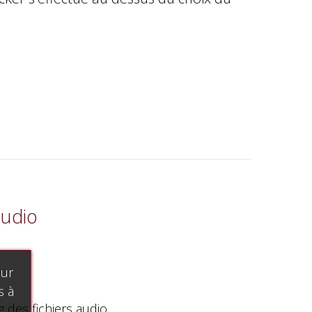
audio
our
s à
g des fichiers audio