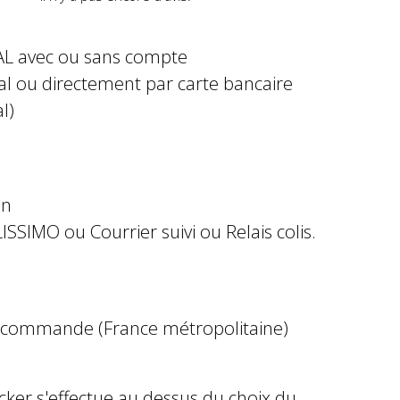
AL avec ou sans compte
al ou directement par carte bancaire
l)
in
ISSIMO ou Courrier suivi ou Relais colis.
e commande (France métropolitaine)
ocker s'effectue au dessus du choix du