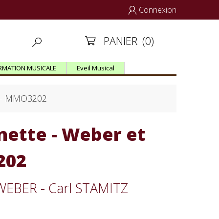
Connexion

PANIER
(0)


RMATION MUSICALE
Eveil Musical
z - MMO3202
ette - Weber et
202
 WEBER - Carl STAMITZ