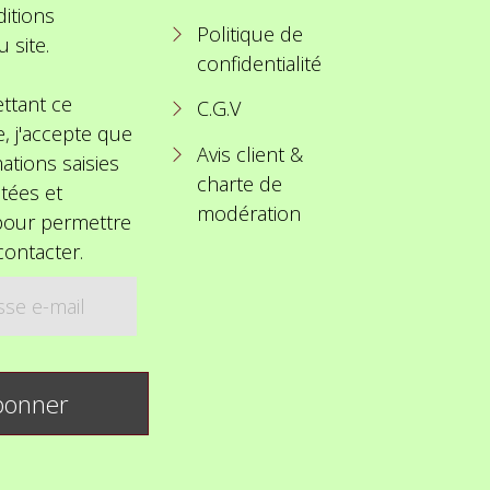
itions
Politique de
u site.
confidentialité
ttant ce
C.G.V
e, j'accepte que
Avis client &
ations saisies
charte de
itées et
modération
 pour permettre
ontacter.