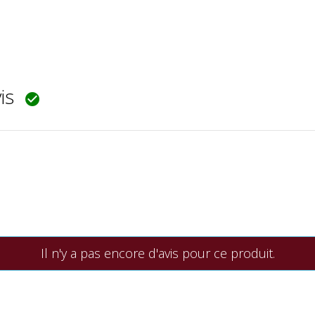
vis

Il n'y a pas encore d'avis pour ce produit.