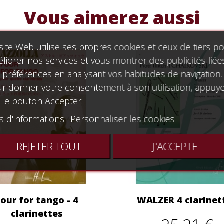
Vous aimerez aussi
site Web utilise ses propres cookies et ceux de tiers p
liorer nos services et vous montrer des publicités liée
 préférences en analysant vos habitudes de navigation.
r donner votre consentement à son utilisation, appuy
 le bouton Accepter.
s d'informations
Personnaliser les cookies
REJETER TOUT
J'ACCEPTE
Four for tango - 4
WALZER 4 clarinet
clarinettes