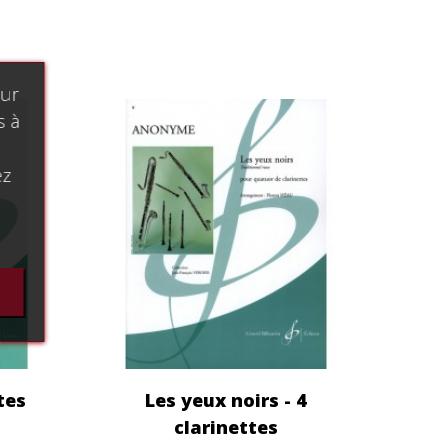
our
s à
ez
tes
Les yeux noirs - 4
clarinettes