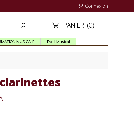
Connexion

PANIER
(0)


RMATION MUSICALE
Eveil Musical
clarinettes
A