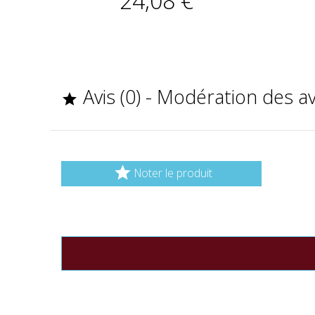
Avis (0) - Modération des a


Noter le produit