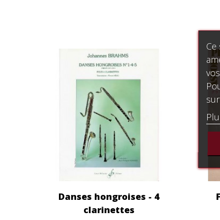
Ce 
amé
vos
Pou
sur
Plu
Danses hongroises - 4
clarinettes