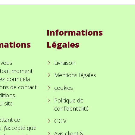
Informations
mations
Légales
 vous
Livraison
à tout moment.
Mentions légales
ez pour cela
ions de contact
cookies
itions
Politique de
u site.
confidentialité
ttant ce
C.G.V
e, j'accepte que
Avis client &