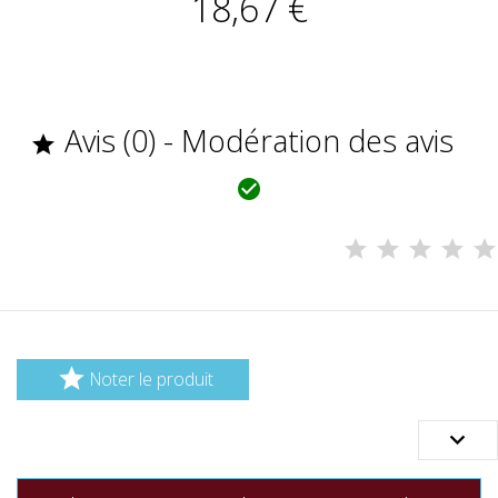
18,67 €
Avis (0) - Modération des avis



Noter le produit
