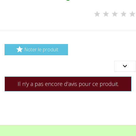

Noter le produit

Il n'y a pas encore d'avis pour ce produit.