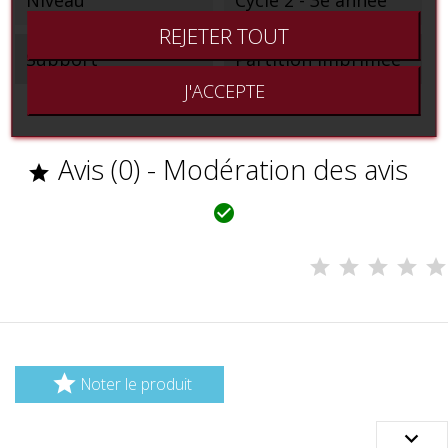
Niveau
Cycle 2 - 3e année
REJETER TOUT
Support
Partition imprimée
J'ACCEPTE
Avis (0) - Modération des avis



Noter le produit
