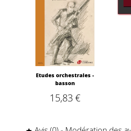
Etudes orchestrales -
basson
15,83 €
Avis (0) - Modération des a
