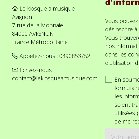
d'infor
Le kiosque a musique
Avignon
Vous pouvez
7 rue de la Monnaie
désinscrire 
84000 AVIGNON
Vous trouver
France Métropolitaine
nos informat
dans les cond
Appelez-nous :
0490853752
d'utilisation d
Écrivez-nous :
contact@lekiosqueamusique.com
En soume
formulair
les inform
soient tra
utilisées
de me rec