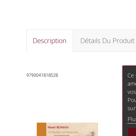
Description
Détails Du Produit
Ce 
9790041818528
amé
vos
Pou
sur
Plu