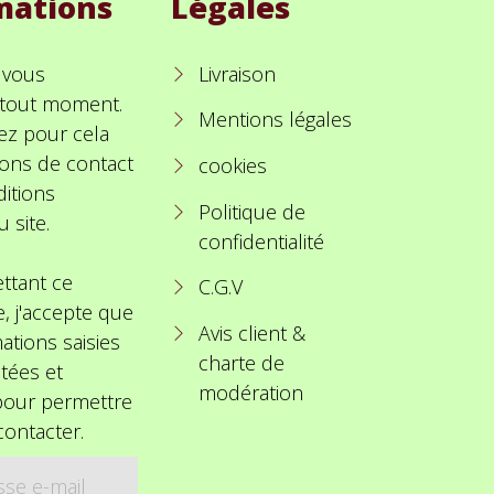
mations
Légales
 vous
Livraison
à tout moment.
Mentions légales
ez pour cela
ions de contact
cookies
itions
Politique de
u site.
confidentialité
ttant ce
C.G.V
e, j'accepte que
Avis client &
ations saisies
charte de
itées et
modération
 pour permettre
ontacter.