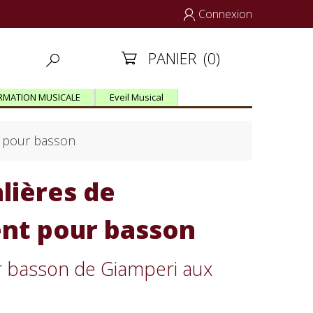
Connexion

PANIER
(0)


RMATION MUSICALE
Eveil Musical
t pour basson
lières de
nt pour basson
r basson de Giamperi aux